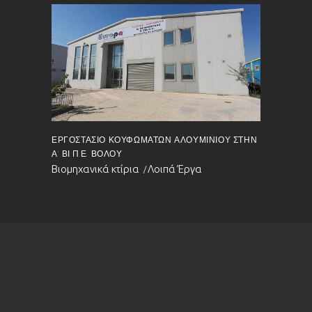
ΕΡΓΟΣΤΆΣΙΟ ΚΟΥΦΩΜΆΤΩΝ ΑΛΟΥΜΙΝΊΟΥ ΣΤΗΝ
Α’ ΒΙ.Π.Ε. ΒΌΛΟΥ
Βιομηχανικά κτίρια
Λοιπά Έργα