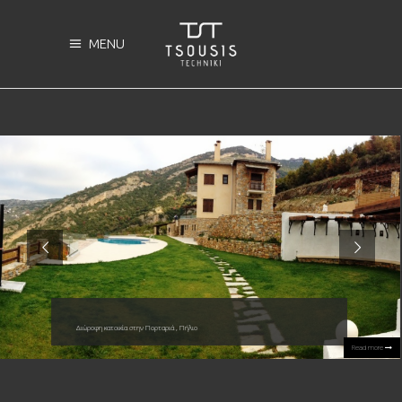
MENU
 , Βόλος
Read more