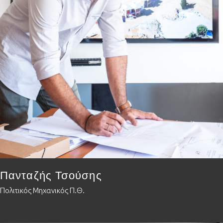
Πανταζής Τσούσης
Πολιτικός Μηχανικός Π.Θ.